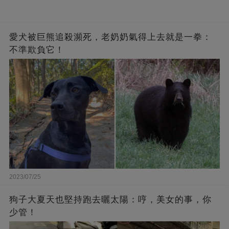
愛犬被巨熊追殺瀕死，老奶奶氣得上去就是一拳：
不準欺負它！
2023/07/25
狗子大夏天也堅持跑去曬太陽：哼，美女的事，你
少管！