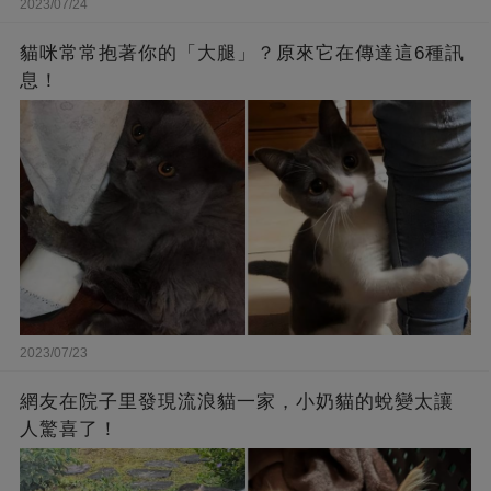
2023/07/24
貓咪常常抱著你的「大腿」？原來它在傳達這6種訊
息！
2023/07/23
網友在院子里發現流浪貓一家，小奶貓的蛻變太讓
人驚喜了！