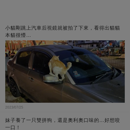
小貓剛跳上汽車后視鏡就被拍了下來，看得出貓貓
本貓很懵…
2023/07/25
妹子養了一只雙拼狗，還是奧利奧口味的…好想咬
一口！