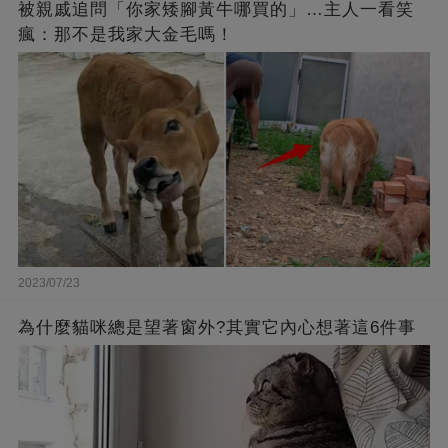
被親戚追問「你家矮腳黃牛哪買的」…主人一看笑
瘋：那不是我家大金毛嗎！
2023/07/23
為什麼貓咪總是望著窗外?其實它內心想著這6件事