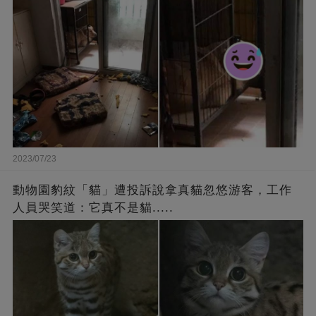
2023/07/23
動物園豹紋「貓」遭投訴說拿真貓忽悠游客，工作
人員哭笑道：它真不是貓.....