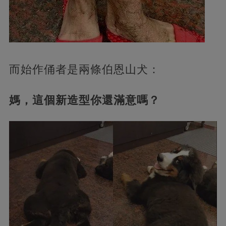
而始作俑者是兩條伯恩山犬：
媽，這個新造型你還滿意嗎？