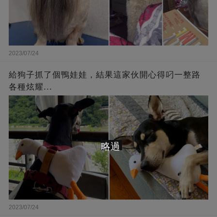
2023/07/24
給狗子抓了個鴨娃娃，結果這家伙開心得叼一整路
各種炫耀...
略過
2023/07/24