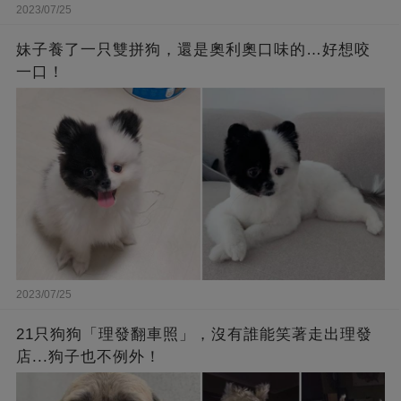
2023/07/25
妹子養了一只雙拼狗，還是奧利奧口味的…好想咬
一口！
2023/07/25
21只狗狗「理發翻車照」，沒有誰能笑著走出理發
店...狗子也不例外！