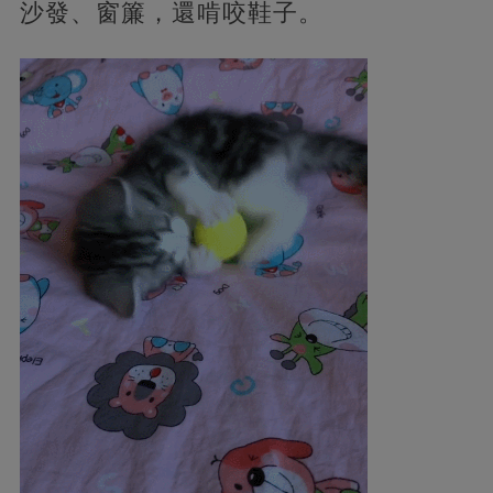
沙發、窗簾，還啃咬鞋子。