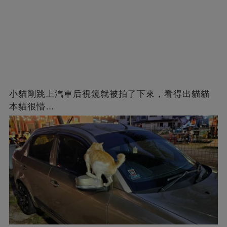
小貓剛跳上汽車后視鏡就被拍了下來，看得出貓貓
本貓很懵…