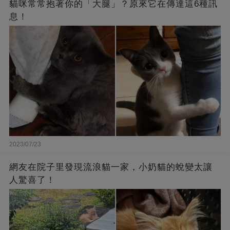
貓咪常常抱著你的「大腿」？原來它在傳達這6種訊
息！
2023/07/23
網友在院子里發現流浪貓一家，小奶貓的蛻變太讓
人驚喜了！