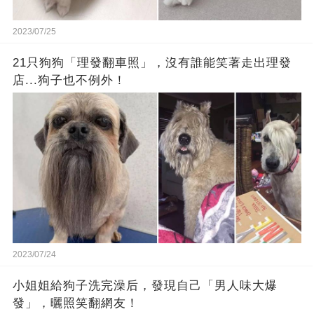
2023/07/25
21只狗狗「理發翻車照」，沒有誰能笑著走出理發
店...狗子也不例外！
2023/07/24
小姐姐給狗子洗完澡后，發現自己「男人味大爆
發」，曬照笑翻網友！