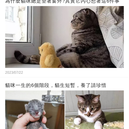
為什麼貓咪總是望著窗外?其實它內心想著這6件事
2023/07/22
貓咪一生的6個階段，貓生短暫，養了請珍惜