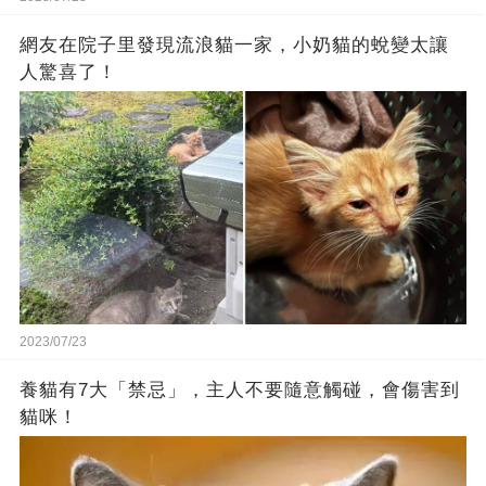
網友在院子里發現流浪貓一家，小奶貓的蛻變太讓
人驚喜了！
2023/07/23
養貓有7大「禁忌」，主人不要隨意觸碰，會傷害到
貓咪！