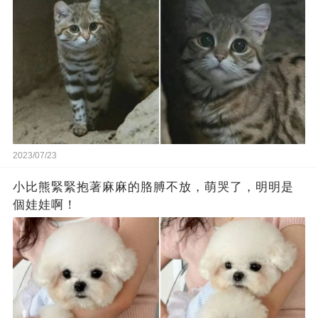
2023/07/23
小比熊緊緊抱著麻麻的胳膊不放，萌哭了，明明是
個娃娃啊！