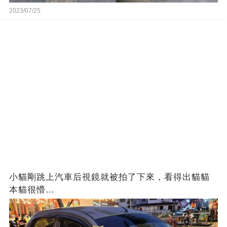
2023/07/25
小貓剛跳上汽車后視鏡就被拍了下來，看得出貓貓
本貓很懵…