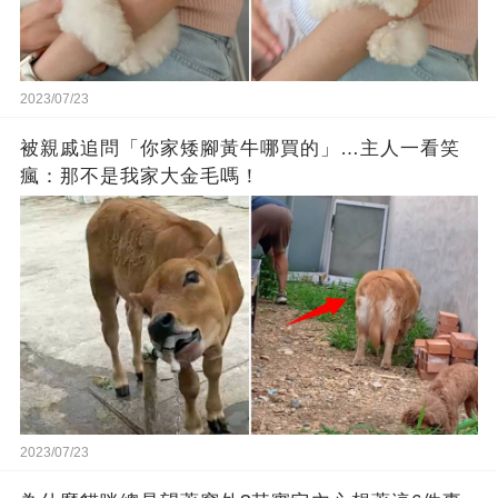
2023/07/23
被親戚追問「你家矮腳黃牛哪買的」…主人一看笑
瘋：那不是我家大金毛嗎！
2023/07/23