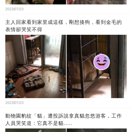
2023/07/23
主人回家看到家里成這樣，剛想揍狗，看到金毛的
表情卻哭笑不得
2023/07/23
動物園豹紋「貓」遭投訴說拿真貓忽悠游客，工作
人員哭笑道：它真不是貓.....