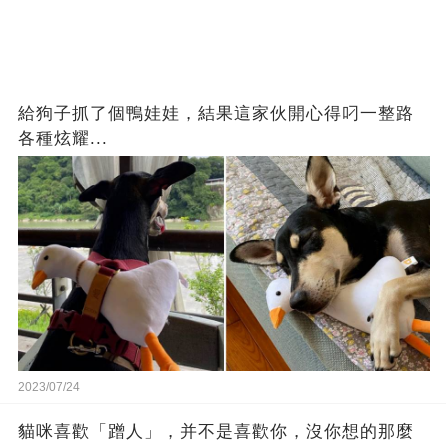
給狗子抓了個鴨娃娃，結果這家伙開心得叼一整路
各種炫耀...
2023/07/24
貓咪喜歡「蹭人」，并不是喜歡你，沒你想的那麼