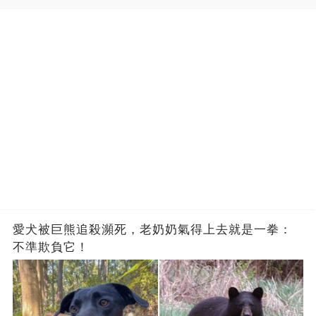
愛犬被巨熊追殺瀕死，老奶奶氣得上去就是一拳：
不準欺負它！