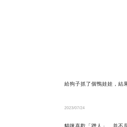
給狗子抓了個鴨娃娃，結果
2023/07/24
貓咪喜歡「蹭人」，并不