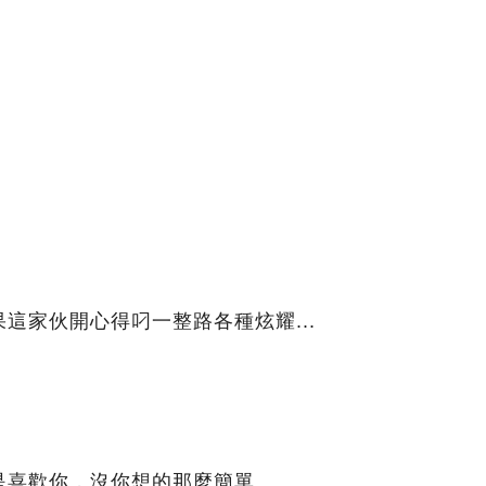
這家伙開心得叼一整路各種炫耀...
是喜歡你，沒你想的那麼簡單