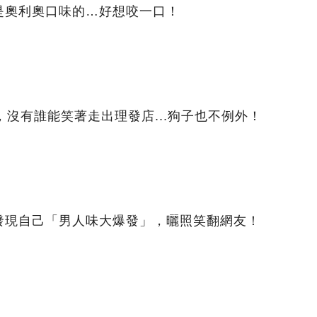
是奧利奧口味的…好想咬一口！
，沒有誰能笑著走出理發店...狗子也不例外！
發現自己「男人味大爆發」，曬照笑翻網友！