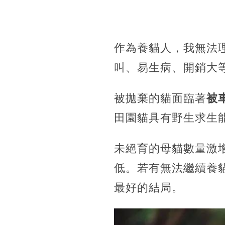
作為養貓人，我無法
叫、易生病、開銷大
被拋棄的貓面臨著
被
田園貓具有野生求生
未絕育的母貓數量激
低。若有無法繼續養
最好的結局。