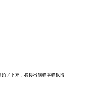
被拍了下來，看得出貓貓本貓很懵…