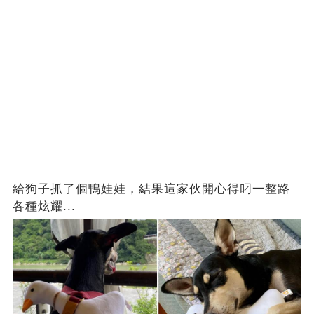
給狗子抓了個鴨娃娃，結果這家伙開心得叼一整路
各種炫耀...