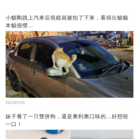
小貓剛跳上汽車后視鏡就被拍了下來，看得出貓貓
本貓很懵…
2023/07/25
妹子養了一只雙拼狗，還是奧利奧口味的…好想咬
一口！