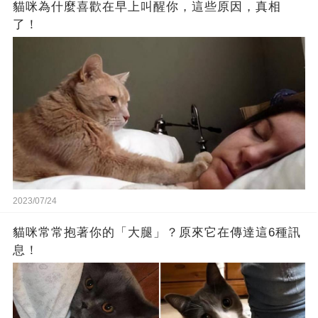
貓咪為什麼喜歡在早上叫醒你，這些原因，真相
了！
2023/07/24
貓咪常常抱著你的「大腿」？原來它在傳達這6種訊
息！