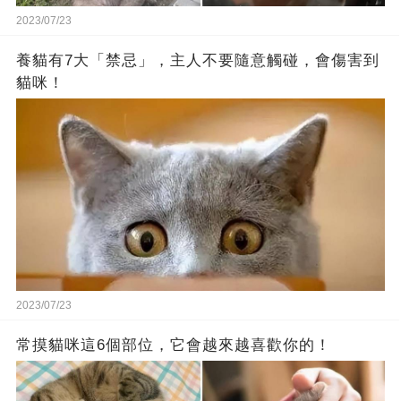
2023/07/23
養貓有7大「禁忌」，主人不要隨意觸碰，會傷害到
貓咪！
2023/07/23
常摸貓咪這6個部位，它會越來越喜歡你的！