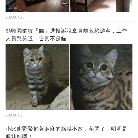
2023/07/23
動物園豹紋「貓」遭投訴說拿真貓忽悠游客，工作
人員哭笑道：它真不是貓.....
2023/07/23
小比熊緊緊抱著麻麻的胳膊不放，萌哭了，明明是
個娃娃啊！