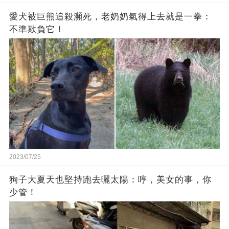
愛犬被巨熊追殺瀕死，老奶奶氣得上去就是一拳：
不準欺負它！
2023/07/25
狗子大夏天也堅持跑去曬太陽：哼，美女的事，你
少管！