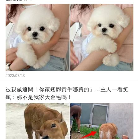
2023/07/23
被親戚追問「你家矮腳黃牛哪買的」…主人一看笑
瘋：那不是我家大金毛嗎！