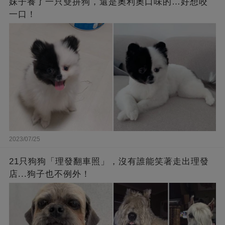
妹子養了一只雙拼狗，還是奧利奧口味的…好想咬
一口！
2023/07/25
21只狗狗「理發翻車照」，沒有誰能笑著走出理發
店...狗子也不例外！