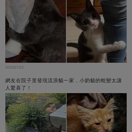
2023/07/23
網友在院子里發現流浪貓一家，小奶貓的蛻變太讓
人驚喜了！