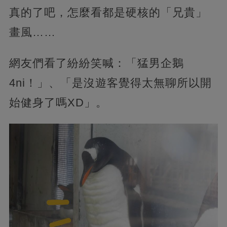
真的了吧，怎麼看都是硬核的「兄貴」
畫風……
網友們看了紛紛笑喊：「猛男企鵝
4ni！」、「是沒遊客覺得太無聊所以開
始健身了嗎XD」。