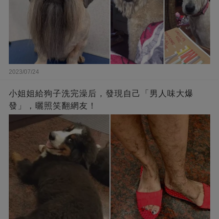
2023/07/24
小姐姐給狗子洗完澡后，發現自己「男人味大爆
發」，曬照笑翻網友！