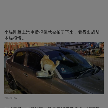
小貓剛跳上汽車后視鏡就被拍了下來，看得出貓貓
本貓很懵…
2023/07/25