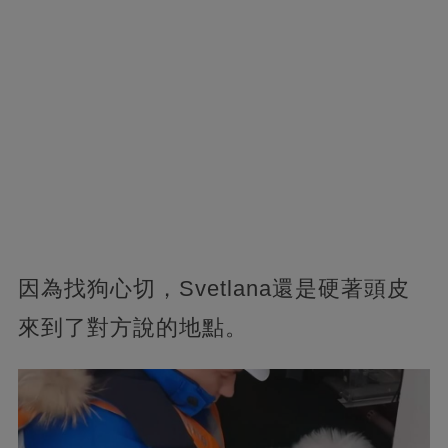
因為找狗心切，Svetlana還是硬著頭皮
來到了對方說的地點。