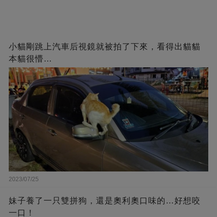
小貓剛跳上汽車后視鏡就被拍了下來，看得出貓貓
本貓很懵…
2023/07/25
妹子養了一只雙拼狗，還是奧利奧口味的…好想咬
一口！