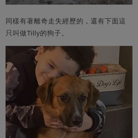
同樣有著離奇走失經歷的，還有下面這
只叫做Tilly的狗子。