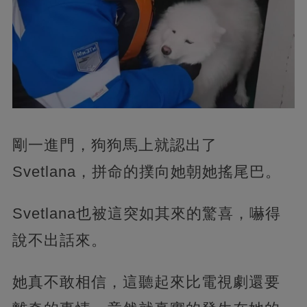
剛一進門，狗狗馬上就認出了
Svetlana，拼命的撲向她朝她搖尾巴。
Svetlana也被這突如其來的驚喜，嚇得
說不出話來。
她真不敢相信，這聽起來比電視劇還要