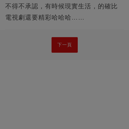
不得不承認，有時候現實生活，的確比
電視劇還要精彩哈哈哈……
下一頁