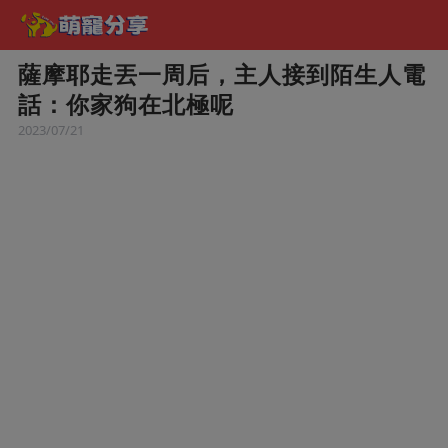
薩摩耶走丟一周后，主人接到陌生人電
話：你家狗在北極呢
2023/07/21