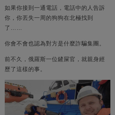
如果你接到一通電話，電話中的人告訴
你，你丟失一周的狗狗在北極找到
了……
你會不會也認為對方是什麼詐騙集團。
前不久，俄羅斯一位鏟屎官，就親身經
歷了這樣的事。