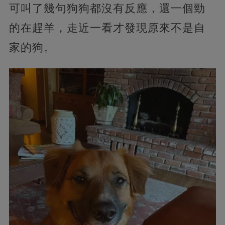
可叫了幾句狗狗都沒有反應，還一個勁
的在趕羊，走近一看才發現原來不是自
家的狗。