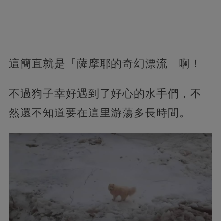
這簡直就是「薩摩耶的奇幻漂流」啊！
不過狗子幸好遇到了好心的水手們，不
然還不知道要在這里游蕩多長時間。