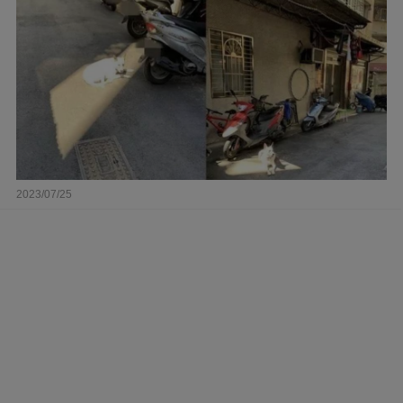
2023/07/25