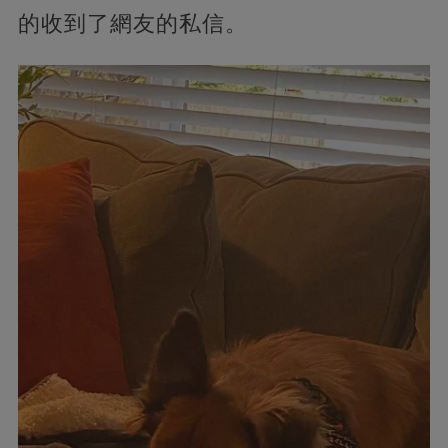
的收到了網友的私信。