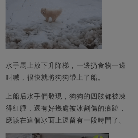
水手馬上放下升降梯，一邊扔食物一邊
叫喊，很快就將狗狗帶上了船。
上船后水手們發現，狗狗的四肢都被凍
得紅腫，還有好幾處被冰割傷的痕跡，
應該在這個冰面上逗留有一段時間了。