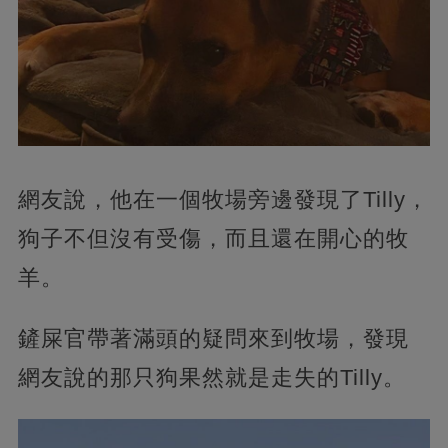
網友說，他在一個牧場旁邊發現了Tilly，
狗子不但沒有受傷，而且還在開心的牧
羊。
鏟屎官帶著滿頭的疑問來到牧場，發現
網友說的那只狗果然就是走失的Tilly。