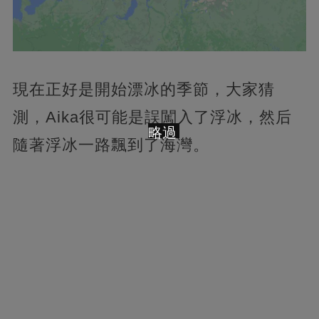
現在正好是開始漂冰的季節，大家猜
測，Aika很可能是誤闖入了浮冰，然后
略過
隨著浮冰一路飄到了海灣。