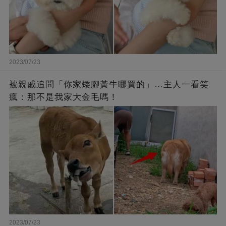
2023/07/23
被親戚追問「你家矮腳黃牛哪買的」…主人一看笑
瘋：那不是我家大金毛嗎！
2023/07/23