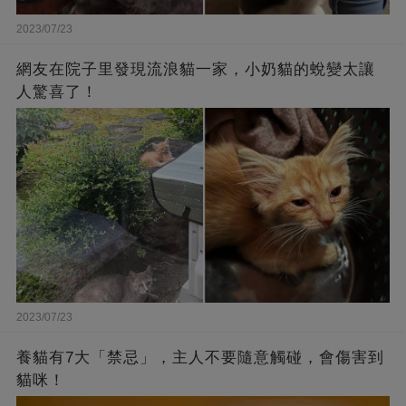
2023/07/23
網友在院子里發現流浪貓一家，小奶貓的蛻變太讓
人驚喜了！
2023/07/23
養貓有7大「禁忌」，主人不要隨意觸碰，會傷害到
貓咪！