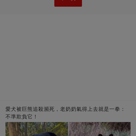
愛犬被巨熊追殺瀕死，老奶奶氣得上去就是一拳：
不準欺負它！