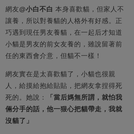
網友
@小白不白
本身喜歡貓，但家人不
讓養，所以對養貓的人格外有好感。正
巧遇到現任男友養貓，在一起后才知道
小貓是男友的前女友養的，雖說留著前
任的東西會介意，但貓不一樣！
網友實在是太喜歡貓了，小貓也很親
人，給摸給抱給貼貼，把網友拿捏得死
死的。她說：
「當后媽無所謂，就怕我
倆分手的話，他一狠心把貓帶走，我就
沒貓了」