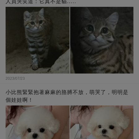
人員哭笑道：它真不是貓.....
2023/07/23
小比熊緊緊抱著麻麻的胳膊不放，萌哭了，明明是
個娃娃啊！