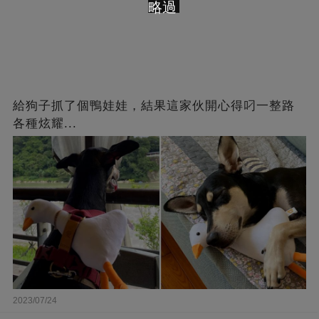
略過
給狗子抓了個鴨娃娃，結果這家伙開心得叼一整路
各種炫耀...
2023/07/24