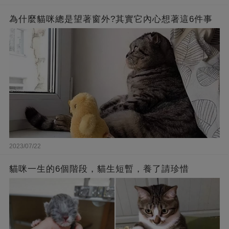
為什麼貓咪總是望著窗外?其實它內心想著這6件事
2023/07/22
貓咪一生的6個階段，貓生短暫，養了請珍惜