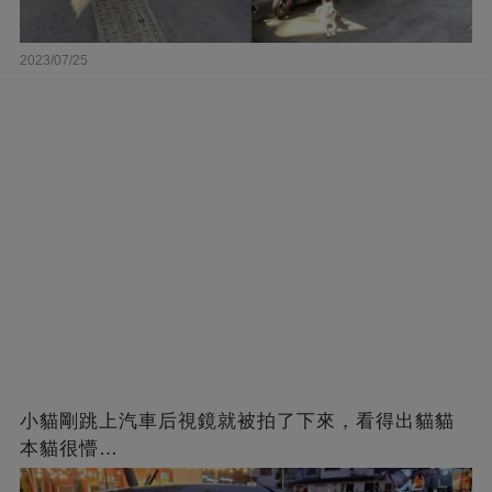
2023/07/25
小貓剛跳上汽車后視鏡就被拍了下來，看得出貓貓
本貓很懵…