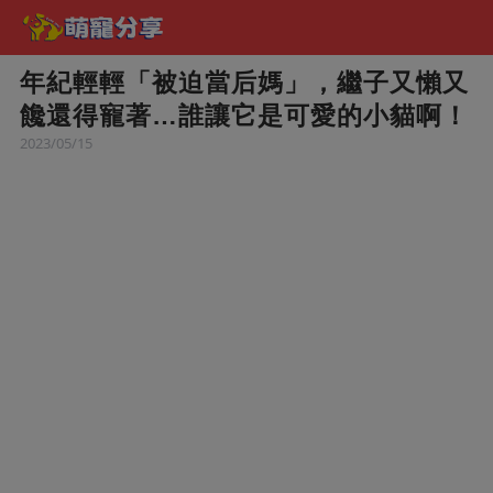
年紀輕輕「被迫當后媽」，繼子又懶又
饞還得寵著…誰讓它是可愛的小貓啊！
2023/05/15