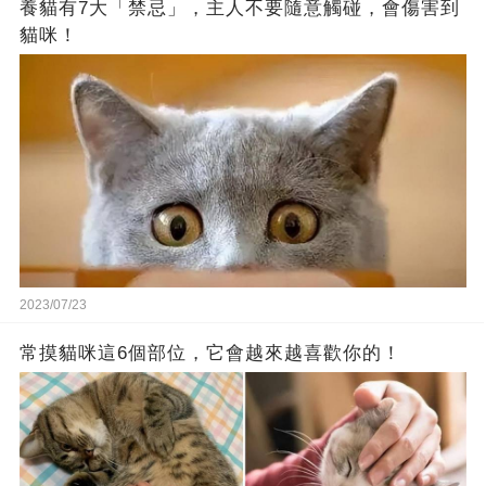
養貓有7大「禁忌」，主人不要隨意觸碰，會傷害到
貓咪！
2023/07/23
常摸貓咪這6個部位，它會越來越喜歡你的！