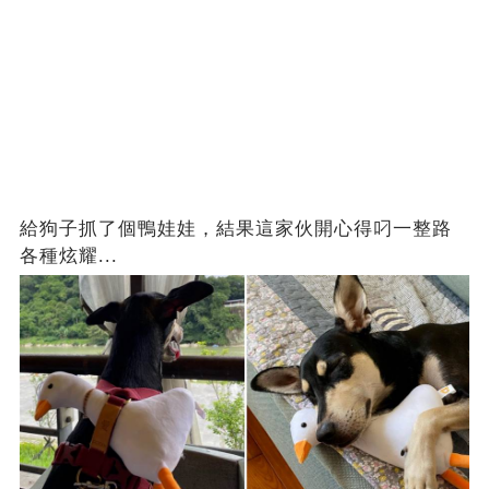
給狗子抓了個鴨娃娃，結果這家伙開心得叼一整路
各種炫耀...