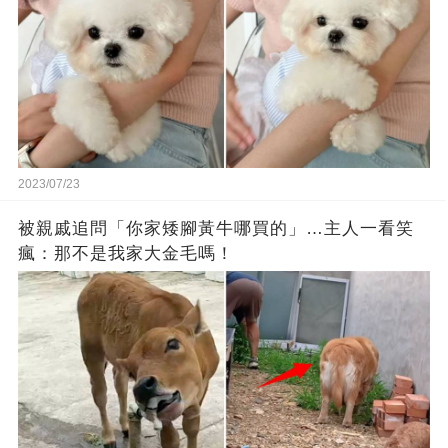
2023/07/23
被親戚追問「你家矮腳黃牛哪買的」…主人一看笑
瘋：那不是我家大金毛嗎！