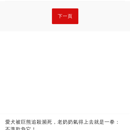
下一頁
愛犬被巨熊追殺瀕死，老奶奶氣得上去就是一拳：
不準欺負它！