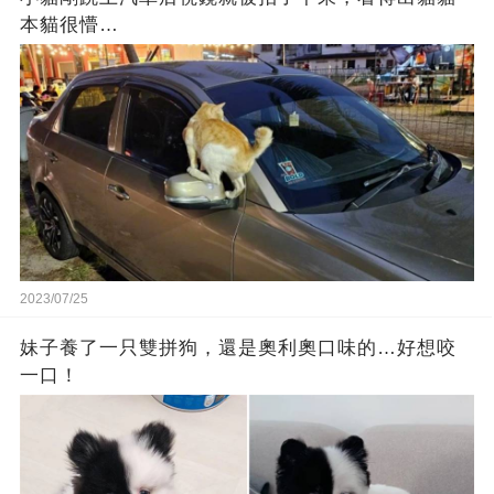
本貓很懵…
2023/07/25
妹子養了一只雙拼狗，還是奧利奧口味的…好想咬
一口！