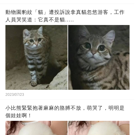
動物園豹紋「貓」遭投訴說拿真貓忽悠游客，工作
人員哭笑道：它真不是貓.....
2023/07/23
小比熊緊緊抱著麻麻的胳膊不放，萌哭了，明明是
個娃娃啊！