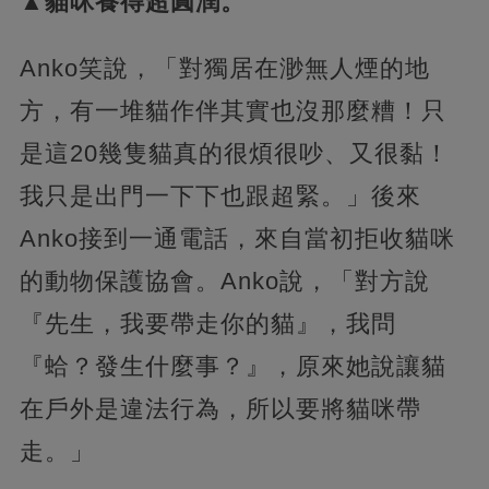
▲貓咪養得超圓潤。
Anko笑說，「對獨居在渺無人煙的地
方，有一堆貓作伴其實也沒那麼糟！只
是這20幾隻貓真的很煩很吵、又很黏！
我只是出門一下下也跟超緊。」後來
Anko接到一通電話，來自當初拒收貓咪
的動物保護協會。Anko說，「對方說
『先生，我要帶走你的貓』，我問
『蛤？發生什麼事？』，原來她說讓貓
在戶外是違法行為，所以要將貓咪帶
走。」