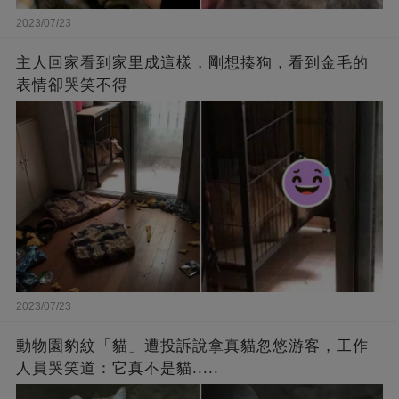
2023/07/23
主人回家看到家里成這樣，剛想揍狗，看到金毛的
表情卻哭笑不得
2023/07/23
動物園豹紋「貓」遭投訴說拿真貓忽悠游客，工作
人員哭笑道：它真不是貓.....