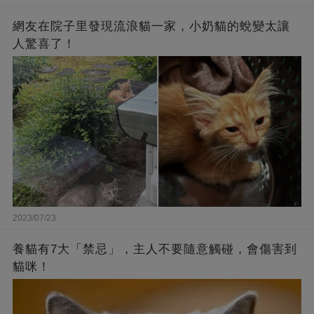
網友在院子里發現流浪貓一家，小奶貓的蛻變太讓
人驚喜了！
2023/07/23
養貓有7大「禁忌」，主人不要隨意觸碰，會傷害到
貓咪！