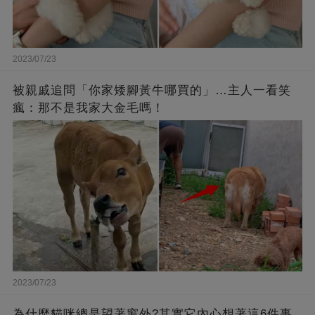
2023/07/23
被親戚追問「你家矮腳黃牛哪買的」…主人一看笑
瘋：那不是我家大金毛嗎！
2023/07/23
為什麼貓咪總是望著窗外?其實它內心想著這6件事