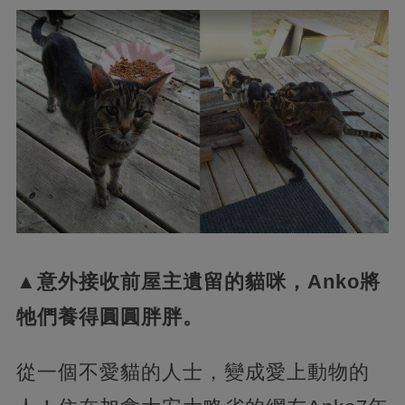
▲意外接收前屋主遺留的貓咪，Anko將
牠們養得圓圓胖胖。
從一個不愛貓的人士，變成愛上動物的