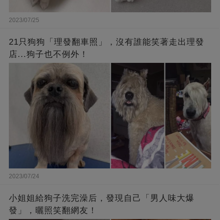
2023/07/25
21只狗狗「理發翻車照」，沒有誰能笑著走出理發
店...狗子也不例外！
2023/07/24
小姐姐給狗子洗完澡后，發現自己「男人味大爆
發」，曬照笑翻網友！