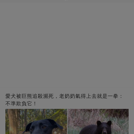
愛犬被巨熊追殺瀕死，老奶奶氣得上去就是一拳：
不準欺負它！