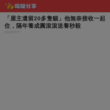
「屋主遺留20多隻貓」他無奈接收一起
住，隔年養成圓滾滾送養秒殺
2023/07/11