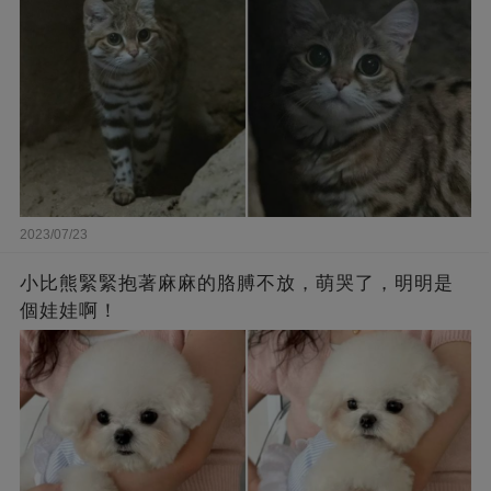
2023/07/23
小比熊緊緊抱著麻麻的胳膊不放，萌哭了，明明是
個娃娃啊！