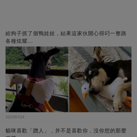
給狗子抓了個鴨娃娃，結果這家伙開心得叼一整路
各種炫耀...
2023/07/24
貓咪喜歡「蹭人」，并不是喜歡你，沒你想的那麼