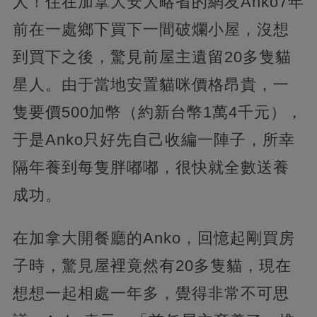
人！住在加拿大安大略省的網友Anko7年
前在一處鄉下買下一間破爛小屋，沒想
到買下之後，驚見前屋主遺留20多隻貓
星人。由于當地安置貓咪價格昂貴，一
隻要價500加幣（約新台幣1萬4千元），
于是Anko只好先自己收編一陣子，所幸
隔年養到每隻胖嘟嘟，很快就全數送養
成功。
在加拿大開餐廳的Anko，回憶起剛買房
子時，驚見屋裡竟然有20多隻貓，現在
想想一起相處一年多，覺得非常不可思