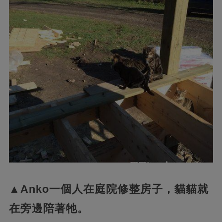
▲Anko一個人在庭院修整房子，貓貓就
在旁邊陪著牠。