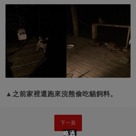
▲之前家裡還跑來浣熊偷吃貓飼料。
下一頁
略過