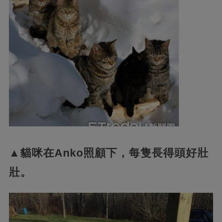
▲貓咪在Anko照顧下，每隻長得頭好壯
壯。