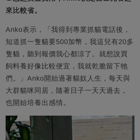
來比較省。
Anko表示，「我得到專業抓貓電話後，
知道抓一隻貓要500加幣，我這兒有20多
隻貓，聽到報價我心都涼了。就想說買
飼料養好像比較便宜，我就乾脆留下牠
們。」Anko開始過著貓奴人生，每天與
大群貓咪同居，隨著日子一天天過去，
也開始培養出感情。