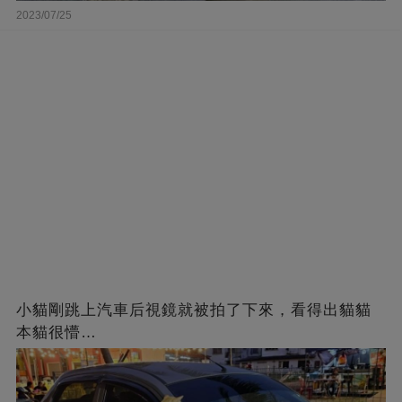
2023/07/25
小貓剛跳上汽車后視鏡就被拍了下來，看得出貓貓
本貓很懵…