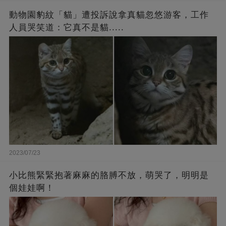
動物園豹紋「貓」遭投訴說拿真貓忽悠游客，工作
人員哭笑道：它真不是貓.....
2023/07/23
小比熊緊緊抱著麻麻的胳膊不放，萌哭了，明明是
個娃娃啊！