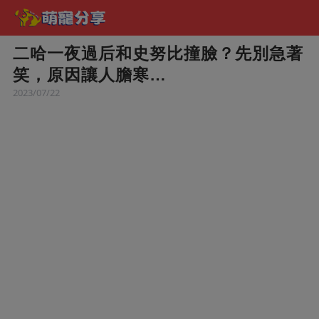
二哈一夜過后和史努比撞臉？先別急著
笑，原因讓人膽寒…
2023/07/22