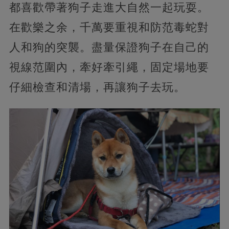
都喜歡帶著狗子走進大自然一起玩耍。
在歡樂之余，千萬要重視和防范毒蛇對
人和狗的突襲。盡量保證狗子在自己的
視線范圍內，牽好牽引繩，固定場地要
仔細檢查和清場，再讓狗子去玩。