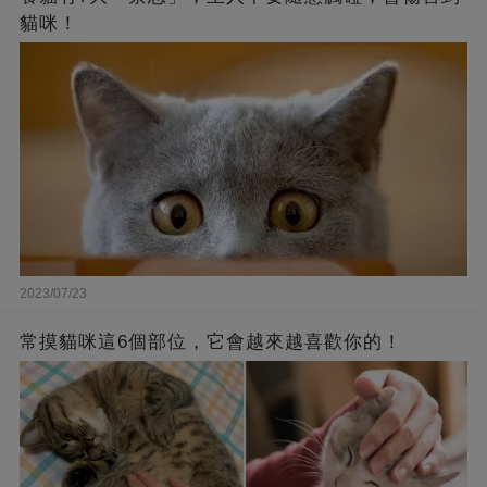
貓咪！
2023/07/23
常摸貓咪這6個部位，它會越來越喜歡你的！