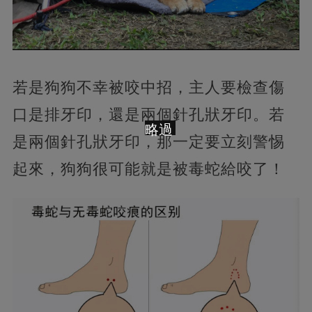
若是狗狗不幸被咬中招，主人要檢查傷
口是排牙印，還是兩個針孔狀牙印。若
略過
是兩個針孔狀牙印，那一定要立刻警惕
起來，狗狗很可能就是被毒蛇給咬了！