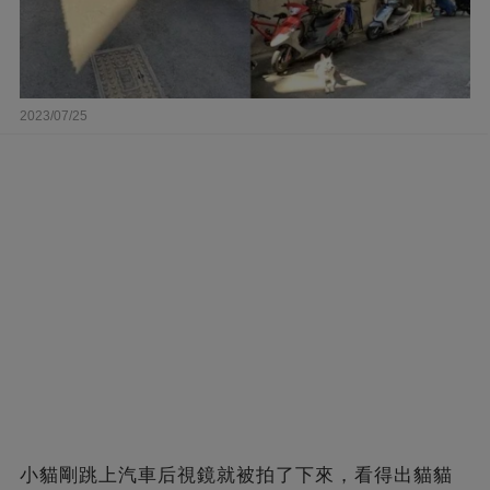
2023/07/25
小貓剛跳上汽車后視鏡就被拍了下來，看得出貓貓