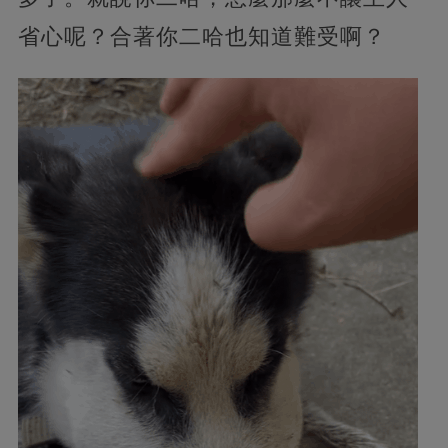
省心呢？合著你二哈也知道難受啊？