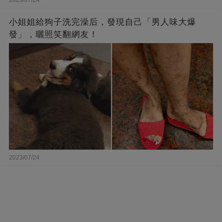
小姐姐給狗子洗完澡后，發現自己「男人味大爆
發」，曬照笑翻網友！
2023/07/24