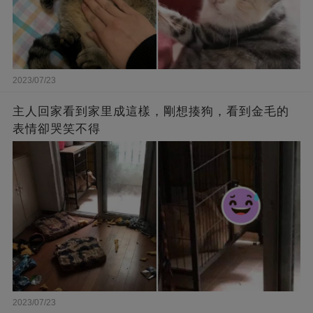
2023/07/23
主人回家看到家里成這樣，剛想揍狗，看到金毛的
表情卻哭笑不得
2023/07/23