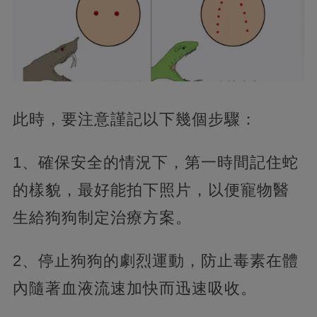
此時，要注意謹記以下幾個步驟：
1、確保安全的情況下，第一時間記住蛇
的樣貌，最好能拍下照片，以便寵物醫
生給狗狗制定治療方案。
2、停止狗狗的劇烈運動，防止毒素在體
內隨著血液流速加快而迅速吸收。