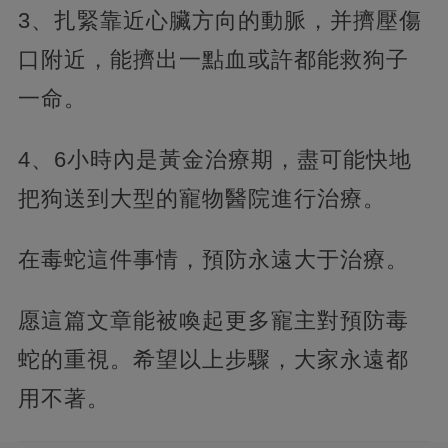
3、扎緊靠近心臟方向的動脈，并擠壓傷
口附近，能擠出一點血或許都能救狗子
一命。
4、6小時內是黃金治療期，盡可能快地
把狗送到大型的寵物醫院進行治療。
在毒蛇這件事情，預防永遠大于治療。
愿這篇文章能被喚起更多寵主對預防毒
蛇的重視。希望以上步驟，大家永遠都
用不著。