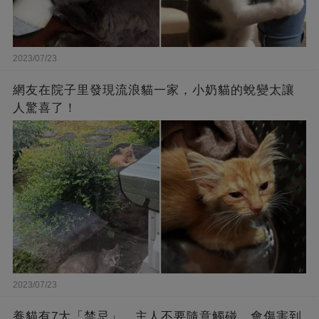
2023/07/23
網友在院子里發現流浪貓一家，小奶貓的蛻變太讓
人驚喜了！
2023/07/23
養貓有7大「禁忌」，主人不要隨意觸碰，會傷害到