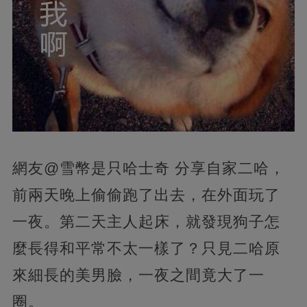
網友@雪幣是只哈士奇 分享自家二哈，
前兩天晚上偷偷跑了出去，在外面玩了
一夜。第二天主人起床，就發現狗子怎
麼長得和平常不太一樣了？只見二哈原
來細長的美男臉，一夜之間竟大了一
圈。