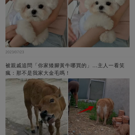
2023/07/23
被親戚追問「你家矮腳黃牛哪買的」…主人一看笑
瘋：那不是我家大金毛嗎！