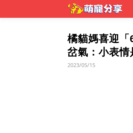
橘貓媽喜迎「
岔氣：小表情
2023/05/15