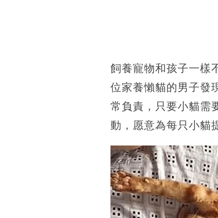
飼養寵物和孩子一樣
位家養懶貓的男子發
常負責，只要小貓需
動，愿意為每只小貓