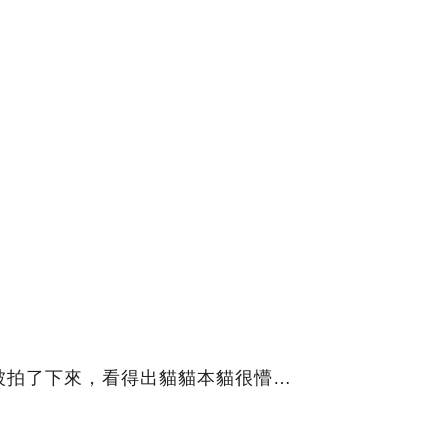
被拍了下來，看得出貓貓本貓很懵…