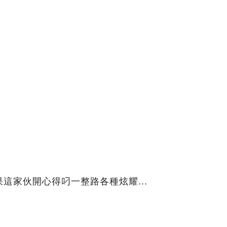
這家伙開心得叼一整路各種炫耀...