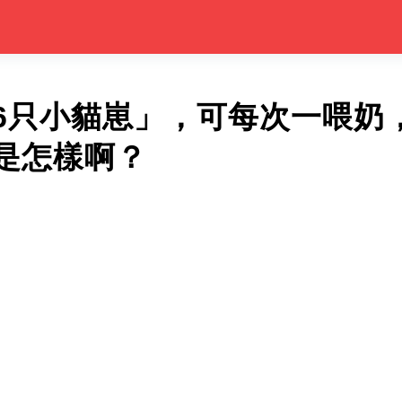
6只小貓崽」，可每次一喂奶
是怎樣啊？