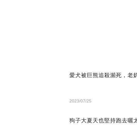
愛犬被巨熊追殺瀕死，老
2023/07/25
狗子大夏天也堅持跑去曬