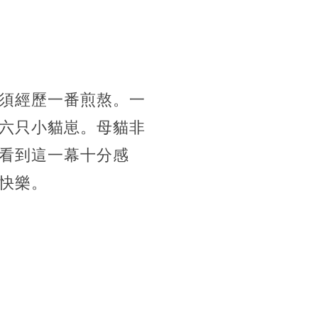
須經歷一番煎熬。一
六只小貓崽。母貓非
看到這一幕十分感
快樂。