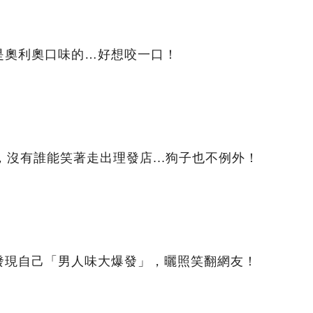
是奧利奧口味的…好想咬一口！
，沒有誰能笑著走出理發店...狗子也不例外！
發現自己「男人味大爆發」，曬照笑翻網友！