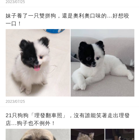
2023/07/25
妹子養了一只雙拼狗，還是奧利奧口味的…好想咬
一口！
2023/07/25
21只狗狗「理發翻車照」，沒有誰能笑著走出理發
店...狗子也不例外！