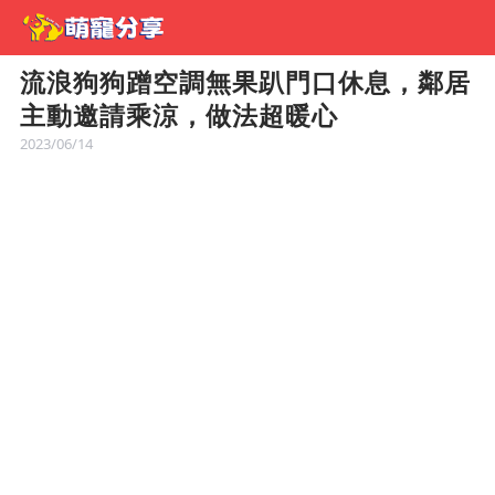
流浪狗狗蹭空調無果趴門口休息，鄰居
主動邀請乘涼，做法超暖心
2023/06/14