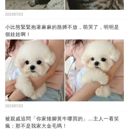
2023/07/23
小比熊緊緊抱著麻麻的胳膊不放，萌哭了，明明是
個娃娃啊！
2023/07/23
被親戚追問「你家矮腳黃牛哪買的」…主人一看笑
瘋：那不是我家大金毛嗎！