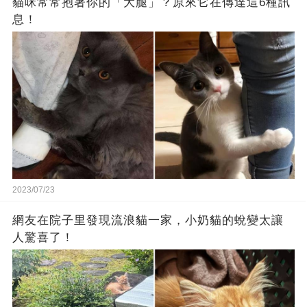
貓咪常常抱著你的「大腿」？原來它在傳達這6種訊
息！
2023/07/23
網友在院子里發現流浪貓一家，小奶貓的蛻變太讓
人驚喜了！