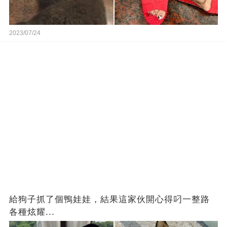
2023/07/24
給狗子抓了個鴨娃娃，結果這家伙開心得叼一整路
各種炫耀...