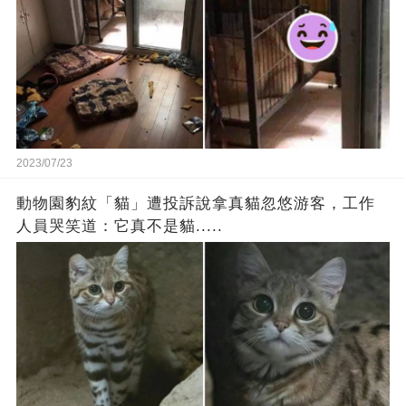
2023/07/23
動物園豹紋「貓」遭投訴說拿真貓忽悠游客，工作
人員哭笑道：它真不是貓.....