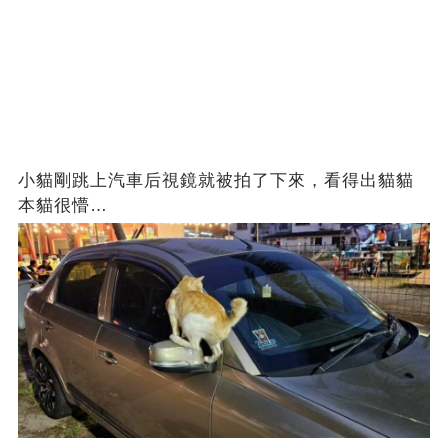
小貓剛跳上汽車后視鏡就被拍了下來，看得出貓貓
本貓很懵…