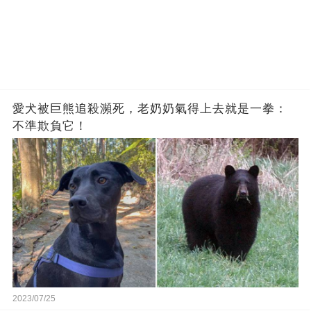
愛犬被巨熊追殺瀕死，老奶奶氣得上去就是一拳：
不準欺負它！
2023/07/25