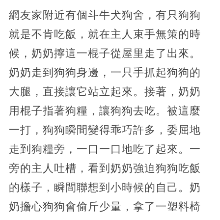
網友家附近有個斗牛犬狗舍，有只狗狗
就是不肯吃飯，就在主人束手無策的時
候，奶奶擰這一棍子從屋里走了出來。
奶奶走到狗狗身邊，一只手抓起狗狗的
大腿，直接讓它站立起來。接著，奶奶
用棍子指著狗糧，讓狗狗去吃。被這麼
一打，狗狗瞬間變得乖巧許多，委屈地
走到狗糧旁，一口一口地吃了起來。一
旁的主人吐槽，看到奶奶強迫狗狗吃飯
的樣子，瞬間聯想到小時候的自己。奶
奶擔心狗狗會偷斤少量，拿了一塑料椅