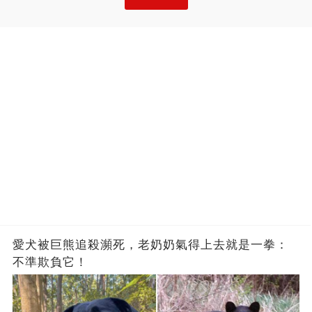
愛犬被巨熊追殺瀕死，老奶奶氣得上去就是一拳：
不準欺負它！