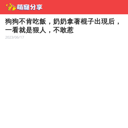
狗狗不肯吃飯，奶奶拿著棍子出現后，
一看就是狠人，不敢惹
2023/06/17