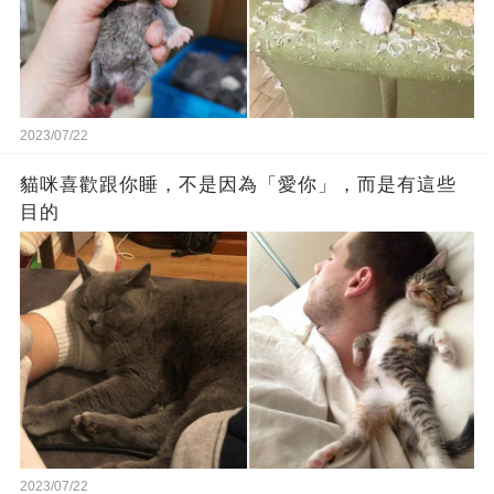
2023/07/22
貓咪喜歡跟你睡，不是因為「愛你」，而是有這些
目的
2023/07/22