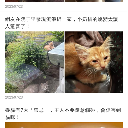
2023/07/23
網友在院子里發現流浪貓一家，小奶貓的蛻變太讓
人驚喜了！
2023/07/23
養貓有7大「禁忌」，主人不要隨意觸碰，會傷害到
貓咪！