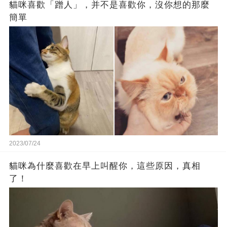
貓咪喜歡「蹭人」，并不是喜歡你，沒你想的那麼
簡單
2023/07/24
貓咪為什麼喜歡在早上叫醒你，這些原因，真相
了！