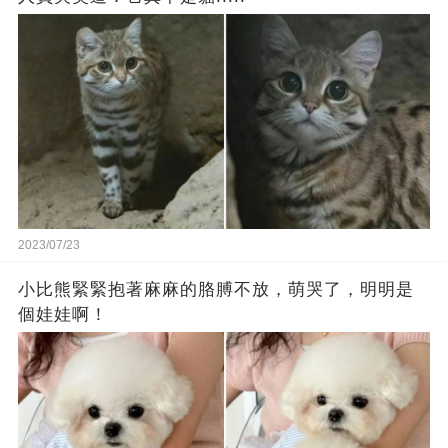
2023/07/23
小比熊緊緊抱著麻麻的胳膊不放，萌哭了，明明是
個娃娃啊！