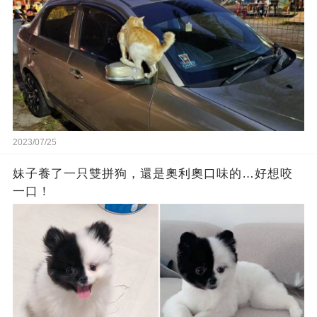
2023/07/25
妹子養了一只雙拼狗，還是奧利奧口味的…好想咬
一口！