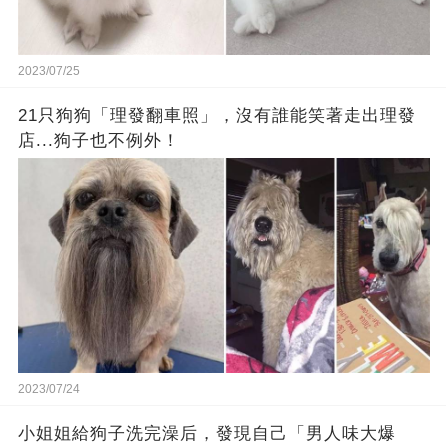
2023/07/25
21只狗狗「理發翻車照」，沒有誰能笑著走出理發
店...狗子也不例外！
2023/07/24
小姐姐給狗子洗完澡后，發現自己「男人味大爆