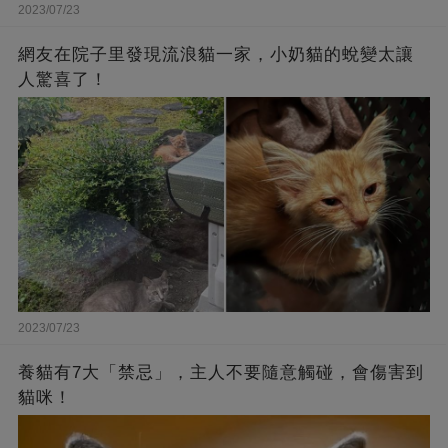
2023/07/23
網友在院子里發現流浪貓一家，小奶貓的蛻變太讓
人驚喜了！
2023/07/23
養貓有7大「禁忌」，主人不要隨意觸碰，會傷害到
貓咪！