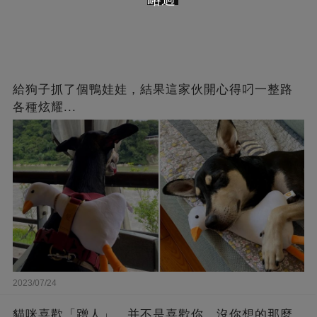
給狗子抓了個鴨娃娃，結果這家伙開心得叼一整路
各種炫耀...
2023/07/24
貓咪喜歡「蹭人」，并不是喜歡你，沒你想的那麼