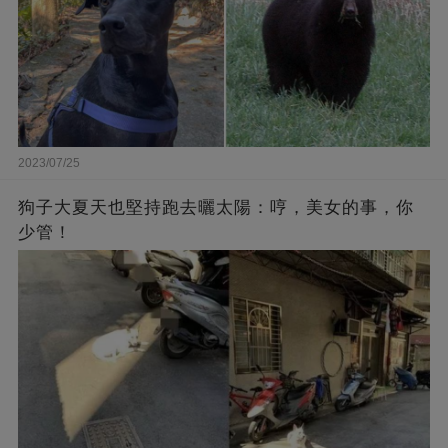
2023/07/25
狗子大夏天也堅持跑去曬太陽：哼，美女的事，你
少管！