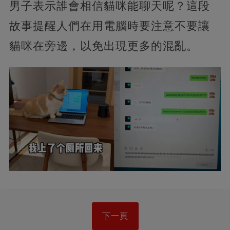
男子表示誰會相信貓咪能聊天呢？這段
故事提醒人們在用電腦時要注意不要讓
貓咪在旁邊，以免出現更多的混亂。
下一頁