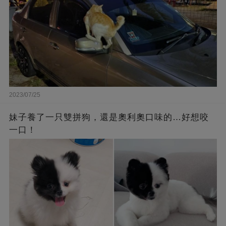
2023/07/25
妹子養了一只雙拼狗，還是奧利奧口味的…好想咬
一口！