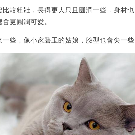
架比較粗壯，長得更大只且圓潤一些，身材也
腮會更圓潤可愛。
條一些，像小家碧玉的姑娘，臉型也會尖一些