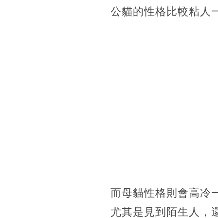
公貓的性格比較粘人
而母貓性格則會高冷
尤其是見到陌生人，