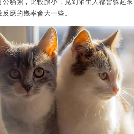
有公貓強，比較膽小，見到陌生人都會躲起來
激反應的幾率會大一些。