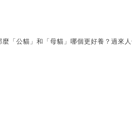
那麼「公貓」和「母貓」哪個更好養？過來人