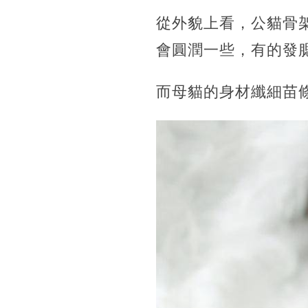
從外貌上看，公貓骨
會圓潤一些，有的發
而母貓的身材纖細苗