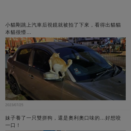
小貓剛跳上汽車后視鏡就被拍了下來，看得出貓貓
本貓很懵…
2023/07/25
妹子養了一只雙拼狗，還是奧利奧口味的…好想咬
一口！