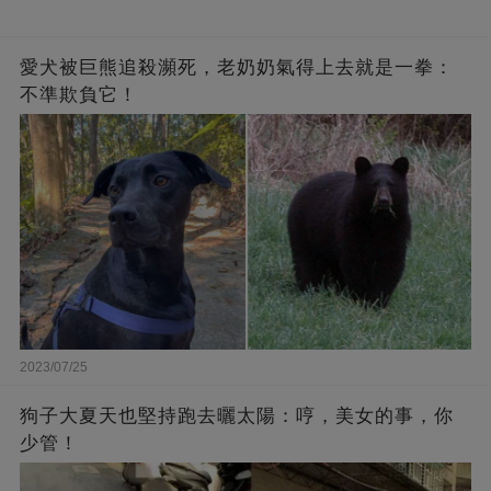
愛犬被巨熊追殺瀕死，老奶奶氣得上去就是一拳：
不準欺負它！
2023/07/25
狗子大夏天也堅持跑去曬太陽：哼，美女的事，你
少管！