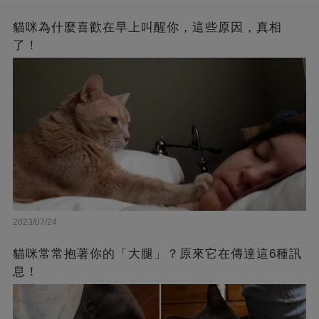
貓咪為什麼喜歡在早上叫醒你，這些原因，真相
了！
2023/07/24
貓咪常常抱著你的「大腿」？原來它在傳達這6種訊
息！