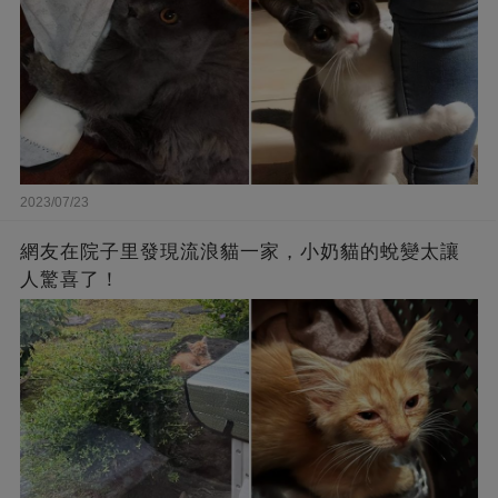
2023/07/23
網友在院子里發現流浪貓一家，小奶貓的蛻變太讓
人驚喜了！