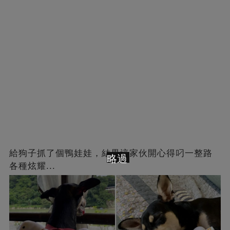
給狗子抓了個鴨娃娃，結果這家伙開心得叼一整路
略過
各種炫耀...