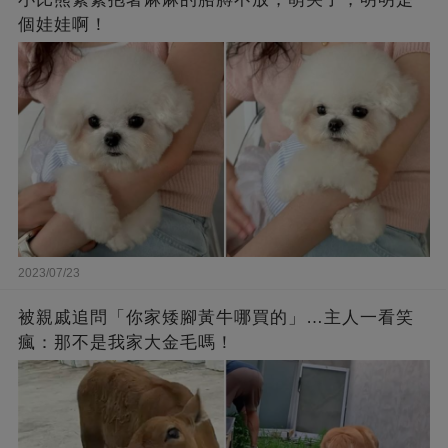
個娃娃啊！
2023/07/23
被親戚追問「你家矮腳黃牛哪買的」…主人一看笑
瘋：那不是我家大金毛嗎！