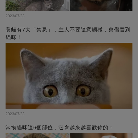
2023/07/23
養貓有7大「禁忌」，主人不要隨意觸碰，會傷害到
貓咪！
2023/07/23
常摸貓咪這6個部位，它會越來越喜歡你的！