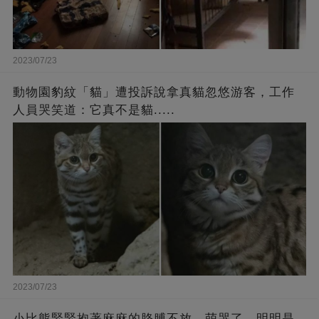
2023/07/23
動物園豹紋「貓」遭投訴說拿真貓忽悠游客，工作
人員哭笑道：它真不是貓.....
2023/07/23
小比熊緊緊抱著麻麻的胳膊不放，萌哭了，明明是