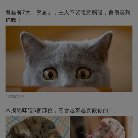
養貓有7大「禁忌」，主人不要隨意觸碰，會傷害到
貓咪！
2023/07/23
常摸貓咪這6個部位，它會越來越喜歡你的！