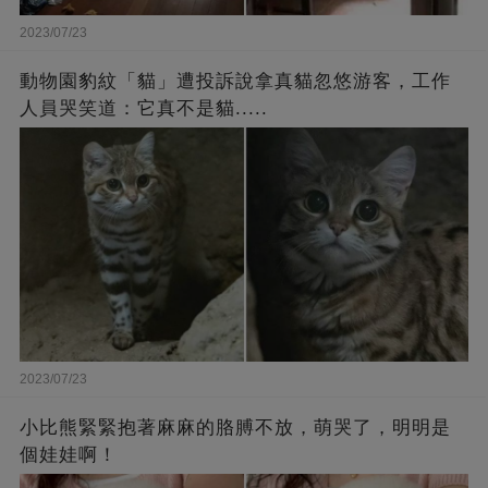
2023/07/23
動物園豹紋「貓」遭投訴說拿真貓忽悠游客，工作
人員哭笑道：它真不是貓.....
2023/07/23
小比熊緊緊抱著麻麻的胳膊不放，萌哭了，明明是
個娃娃啊！