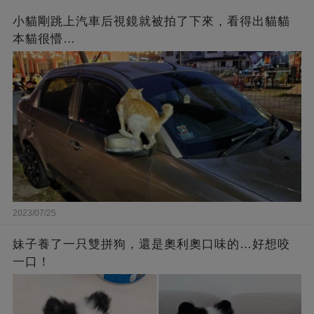
小貓剛跳上汽車后視鏡就被拍了下來，看得出貓貓
本貓很懵…
2023/07/25
妹子養了一只雙拼狗，還是奧利奧口味的…好想咬
一口！