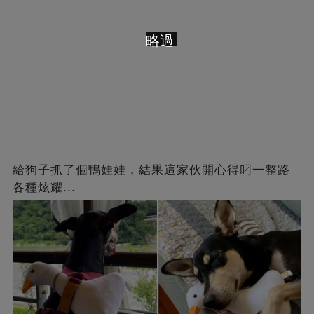
略過
給狗子抓了個鴨娃娃，結果這家伙開心得叼一整路
各種炫耀...