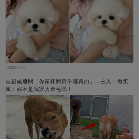
2023/07/23
被親戚追問「你家矮腳黃牛哪買的」…主人一看笑
瘋：那不是我家大金毛嗎！