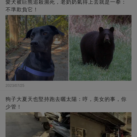
愛犬被巨熊追殺瀕死，老奶奶氣得上去就是一拳：
不準欺負它！
2023/07/25
狗子大夏天也堅持跑去曬太陽：哼，美女的事，你
少管！