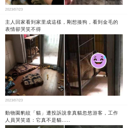
2023/07/23
主人回家看到家里成這樣，剛想揍狗，看到金毛的
表情卻哭笑不得
2023/07/23
動物園豹紋「貓」遭投訴說拿真貓忽悠游客，工作
人員哭笑道：它真不是貓.....