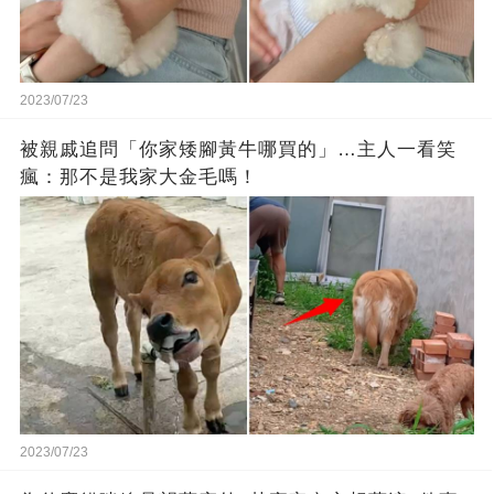
2023/07/23
被親戚追問「你家矮腳黃牛哪買的」…主人一看笑
瘋：那不是我家大金毛嗎！
2023/07/23