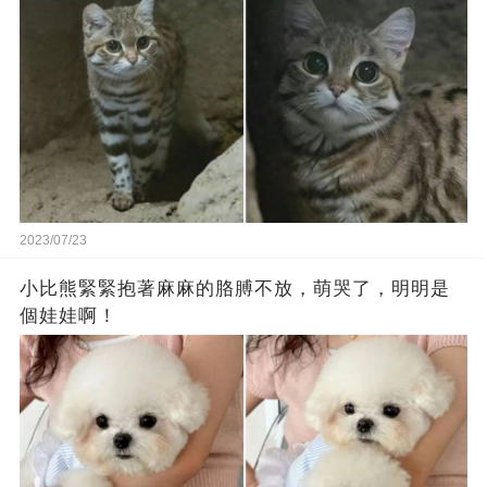
2023/07/23
小比熊緊緊抱著麻麻的胳膊不放，萌哭了，明明是
個娃娃啊！