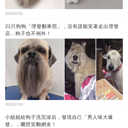
2023/07/25
21只狗狗「理發翻車照」，沒有誰能笑著走出理發
店...狗子也不例外！
2023/07/24
小姐姐給狗子洗完澡后，發現自己「男人味大爆
發」，曬照笑翻網友！