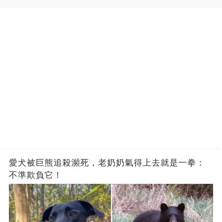
愛犬被巨熊追殺瀕死，老奶奶氣得上去就是一拳：
不準欺負它！