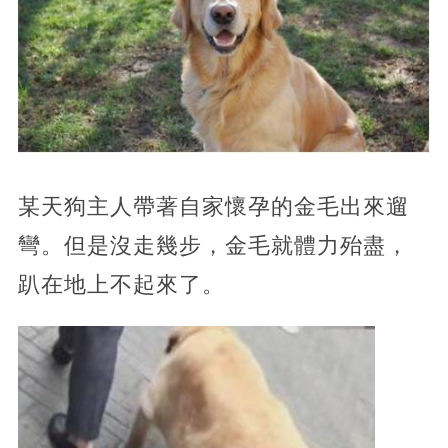
某天狗主人帶著自家懷孕的金毛出來遛
彎。但是沒走幾步，金毛就體力殆盡，
趴在地上不起來了。