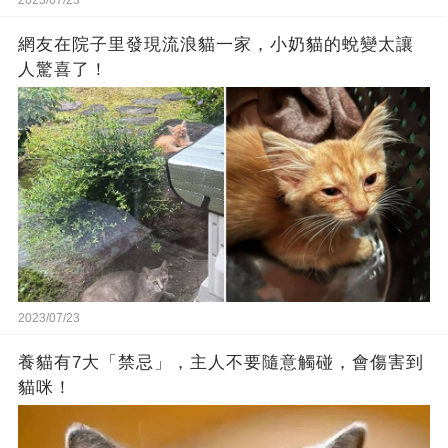
2023/07/23
網友在院子里發現流浪貓一家，小奶貓的蛻變太讓
人驚喜了！
2023/07/23
養貓有7大「禁忌」，主人不要隨意觸碰，會傷害到
貓咪！