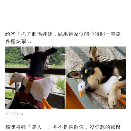
給狗子抓了個鴨娃娃，結果這家伙開心得叼一整路
各種炫耀...
2023/07/24
貓咪喜歡「蹭人」，并不是喜歡你，沒你想的那麼