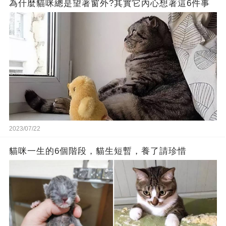
為什麼貓咪總是望著窗外?其實它內心想著這6件事
2023/07/22
貓咪一生的6個階段，貓生短暫，養了請珍惜