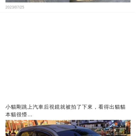
2023/07/25
小貓剛跳上汽車后視鏡就被拍了下來，看得出貓貓
本貓很懵…