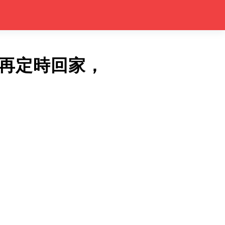
再定時回家，