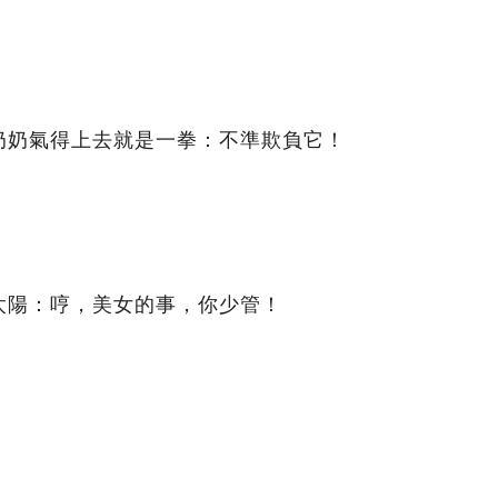
奶奶氣得上去就是一拳：不準欺負它！
太陽：哼，美女的事，你少管！