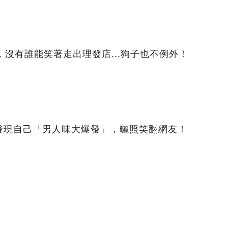
，沒有誰能笑著走出理發店...狗子也不例外！
發現自己「男人味大爆發」，曬照笑翻網友！