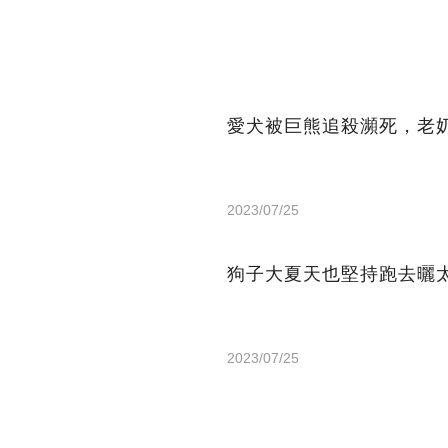
愛犬被巨熊追殺瀕死，老
2023/07/25
狗子大夏天也堅持跑去曬
2023/07/25