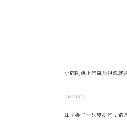
小貓剛跳上汽車后視鏡就
2023/07/25
妹子養了一只雙拼狗，還